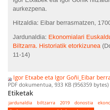
aurkezpena.
Hitzaldia: Eibar berrasmatzen, 17
Jardunaldia:
Ekonomialari Euskaldu
Biltzarra. Historiatik etorkizunea
(Do
11-14)
Igor Etxabe eta Igor Goñi_Eibar ber
PDF dokumentua, 933 KB (956359 bytes)
Etiketak
jardunaldia
biltzarra
2019
donostia
ekono