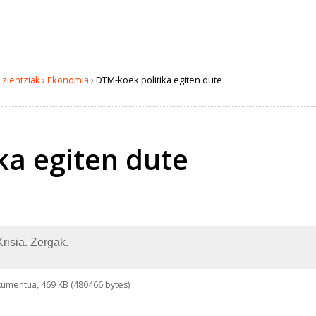
 zientziak
›
Ekonomia
›
DTM-koek politika egiten dute
ka egiten dute
risia. Zergak.
umentua, 469 KB (480466 bytes)