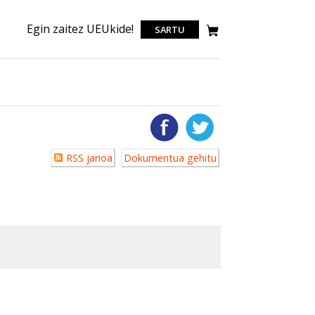
Egin zaitez UEUkide!
SARTU
Erabiltzailearen
RSS jarioa
Dokumentua gehitu
akzioak