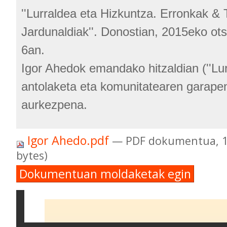
''Lurraldea eta Hizkuntza. Erronkak & T
Jardunaldiak''. Donostian, 2015eko ots
6an.
Igor Ahedok emandako hitzaldian (''Lur
antolaketa eta komunitatearen garapena
aurkezpena.
Igor Ahedo.pdf
— PDF dokumentua, 1
bytes)
Dokumentuan moldaketak egin