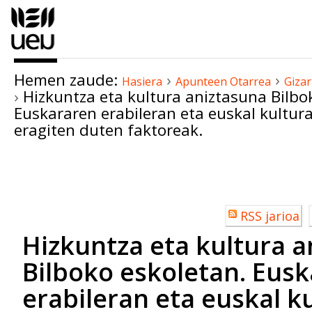
Edukira
salto
egin
|
Hemen zaude:
›
›
Salto
Hasiera
Apunteen Otarrea
Gizar
›
Hizkuntza eta kultura aniztasuna Bilbo
egin
Euskararen erabileran eta euskal kultur
nabigazioara
eragiten duten faktoreak.
Dokumentuaren
akzioak
Erabiltzailearen
RSS jarioa
akzioak
Hizkuntza eta kultura 
Bilboko eskoletan. Eus
erabileran eta euskal k