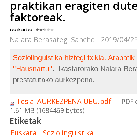
praktikan eragiten dut
faktoreak.
Botoak
(41 boto)
:
Naiara Berasategi Sancho - 2019/04/2
Soziolinguistika hiztegi txikia. Arabati
''Hausnartu''
. ikastarorako Naiara Ber
prestatutako aurkezpena.
Tesia_AURKEZPENA UEU.pdf
— PDF 
1.61 MB (1684469 bytes)
Etiketak
Euskara
Soziolinguistika