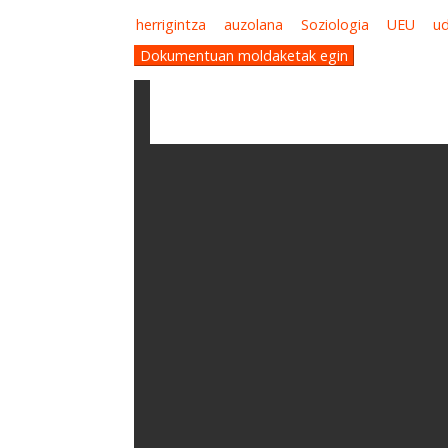
herrigintza
auzolana
Soziologia
UEU
ud
Dokumentuan moldaketak egin