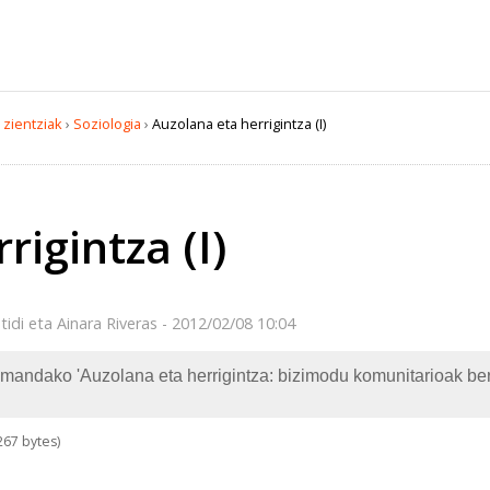
 zientziak
›
Soziologia
›
Auzolana eta herrigintza (I)
rigintza (I)
idi eta Ainara Riveras - 2012/02/08 10:04
ndako 'Auzolana eta herrigintza: bizimodu komunitarioak berpi
67 bytes)