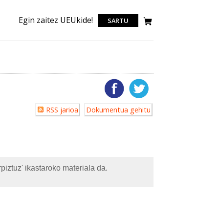
Egin zaitez UEUkide!
SARTU
Erabiltzailearen
RSS jarioa
Dokumentua gehitu
akzioak
ztuz' ikastaroko materiala da.