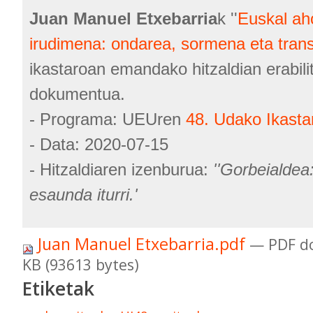
Juan Manuel Etxebarria
k ''
Euskal ah
irudimena: ondarea, sormena eta tran
ikastaroan emandako hitzaldian erabili
dokumentua.
- Programa: UEUren
48. Udako Ikasta
- Data: 2020-07-15
- Hitzaldiaren izenburua:
''Gorbeialdea
esaunda iturri.'
Juan Manuel Etxebarria.pdf
— PDF d
KB (93613 bytes)
Etiketak