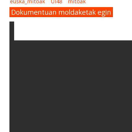
euska_mitoak
UI48
mitoak
Dokumentuan moldaketak egin