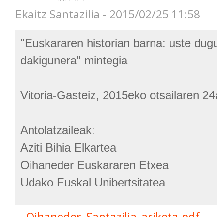
Ekaitz Santazilia - 2015/02/25 11:58
"Euskararen historian barna: uste dug
dakigunera" mintegia
Vitoria-Gasteiz, 2015eko otsailaren 24
Antolatzaileak:
Aziti Bihia Elkartea
Oihaneder Euskararen Etxea
Udako Euskal Unibertsitatea
Oihaneder_Santazilia_ariketa.pdf
— 