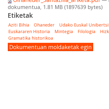
dokumentua, 1.81 MB (1897639 bytes)
Etiketak
Aziti Bihia
Ohaneder
Udako Euskal Unibertsi
Euskararen Historia
Mintegia
Filologia
Hizk
Gramatika historikoa
Dokumentuan moldaketak egin