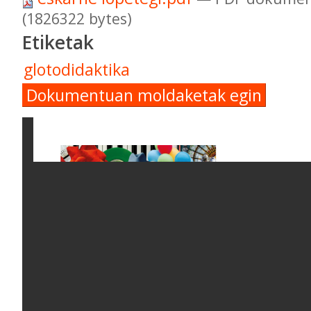
(1826322 bytes)
Etiketak
glotodidaktika
Dokumentuan moldaketak egin