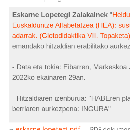
Eskarne Lopetegi Zalakainek
"
Held
Euskalduntze Alfabetatzea (HEA): sust
adarrak. (Glotodidaktika VII. Topaketa
emandako hitzaldian erabilitako aurke
- Data eta tokia: Eibarren, Markeskoa
2022ko ekainaren 29an.
- Hitzaldiaren izenburua: "HABEren pl
berriaren aurkezpena: INGURA"
eskarne lopetegi.pdf
— PDF dokumen