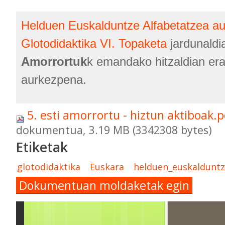
Helduen Euskalduntze Alfabetatzea aur
Glotodidaktika VI. Topaketa
jardunald
Amorrortuk
k emandako hitzaldian erab
aurkezpena.
5. esti amorrortu - hiztun aktiboak.
dokumentua, 3.19 MB (3342308 bytes)
Etiketak
glotodidaktika
Euskara
helduen_euskaldunt
Dokumentuan moldaketak egin