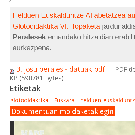
Helduen Euskalduntze Alfabetatzea aur
Glotodidaktika VI. Topaketa
jardunald
Peralesek
emandako hitzaldian erabili
aurkezpena.
3. josu perales - datuak.pdf
— PDF d
KB (590781 bytes)
Etiketak
glotodidaktika
Euskara
helduen_euskaldunt
Dokumentuan moldaketak egin