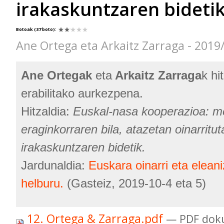
irakaskuntzaren bidetik
Botoak
(37 boto)
:
Ane Ortega eta Arkaitz Zarraga - 2019
Ane Ortegak
eta
Arkaitz Zarraga
k hi
erabilitako aurkezpena.
Hitzaldia:
Euskal-nasa kooperazioa: m
eraginkorraren bila, atazetan oinarritu
irakaskuntzaren bidetik.
Jardunaldia:
Euskara oinarri eta elean
helburu.
(Gasteiz, 2019-10-4 eta 5)
12. Ortega & Zarraga.pdf
— PDF dok