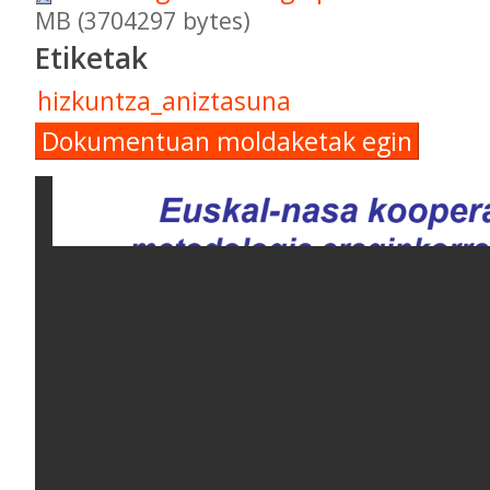
MB (3704297 bytes)
Etiketak
hizkuntza_aniztasuna
Dokumentuan moldaketak egin