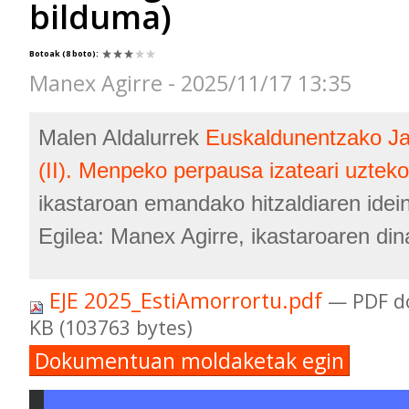
bilduma)
Botoak
(8 boto)
:
Manex Agirre - 2025/11/17 13:35
Malen Aldalurrek
Euskaldunentzako Ja
(II). Menpeko perpausa izateari uzteko
ikastaroan emandako hitzaldiaren idei
Egilea: Manex Agirre, ikastaroaren din
EJE 2025_EstiAmorrortu.pdf
— PDF d
KB (103763 bytes)
Dokumentuan moldaketak egin