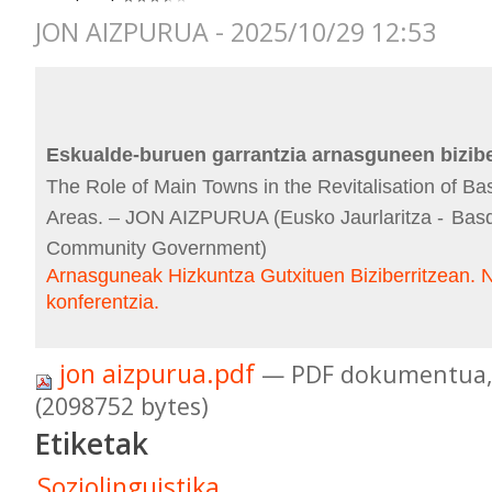
JON AIZPURUA - 2025/10/29 12:53
Eskualde-buruen garrantzia arnasguneen bizibe
The Role of Main Towns in the Revitalisation of B
Areas
.
–
JON AIZPURUA
(
Eusko Jaurlaritza
-
Bas
Community Government)
Arnasguneak Hizkuntza Gutxituen Biziberritzean. 
konferentzia.
jon aizpurua.pdf
— PDF dokumentua,
(2098752 bytes)
Etiketak
Soziolinguistika