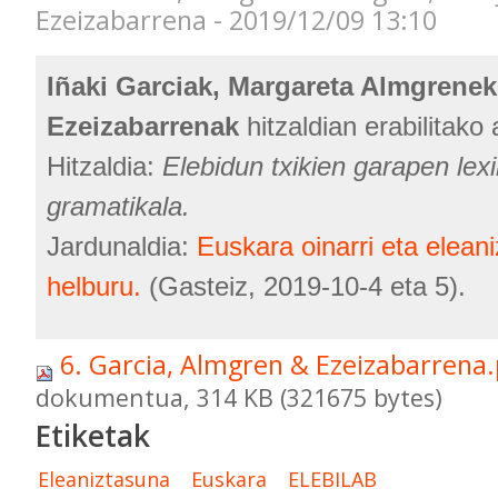
Ezeizabarrena - 2019/12/09 13:10
Iñaki Garciak, Margareta Almgrenek
Ezeizabarrenak
hitzaldian erabilitako
Hitzaldia:
Elebidun txikien garapen lex
gramatikala.
Jardunaldia:
Euskara oinarri eta elean
helburu.
(Gasteiz, 2019-10-4 eta 5).
6. Garcia, Almgren & Ezeizabarrena
dokumentua, 314 KB (321675 bytes)
Etiketak
Eleaniztasuna
Euskara
ELEBILAB