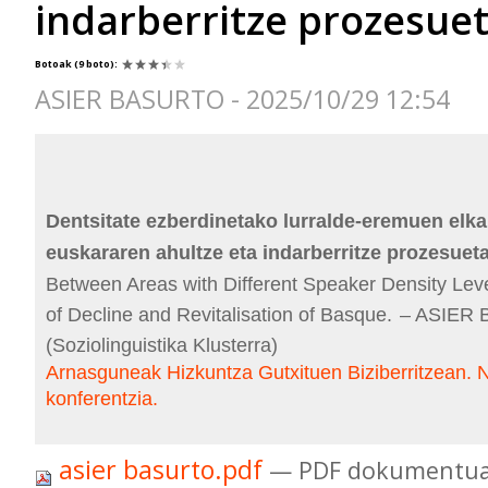
indarberritze prozesue
Botoak
(9 boto)
:
ASIER BASURTO - 2025/10/29 12:54
Dentsitate ezberdinetako lurralde-eremuen elka
euskararen ahultze eta indarberritze prozesuet
Between Areas with Different Speaker Density Leve
of Decline and Revitalisation of Basque
.
–
ASIER
(Soziolinguistika Klusterra)
Arnasguneak Hizkuntza Gutxituen Biziberritzean. 
konferentzia.
asier basurto.pdf
— PDF dokumentua,