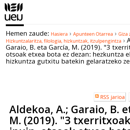
Edukira
salto
egin
|
Hemen zaude:
›
›
Salto
Hasiera
Apunteen Otarrea
Giza 
›
A
Hizkuntzalaritza, filologia, hizkuntzak, itzulpengintza
egin
Garaio, B. eta García, M. (2019). "3 txerri
nabigazioara
otsoak etxea bota ez dezan: hezkuntza e
hizkuntza gutxitu batekin gelaratzeko ze
Dokumentuaren
akzioak
Erabiltzailearen
RSS jarioa
akzioak
Aldekoa, A.; Garaio, B. e
M. (2019). "3 txerritxoak