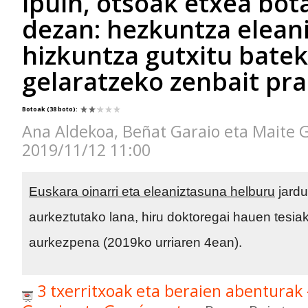
ipuin, otsoak etxea bot
dezan: hezkuntza elean
hizkuntza gutxitu batek
gelaratzeko zenbait pra
Botoak
(38 boto)
:
Ana Aldekoa, Beñat Garaio eta Maite G
2019/11/12 11:00
Euskara oinarri eta eleaniztasuna helburu
jardu
aurkeztutako lana, hiru doktoregai hauen tesiak
aurkezpena (2019ko urriaren 4ean).
3 txerritxoak eta beraien abenturak 