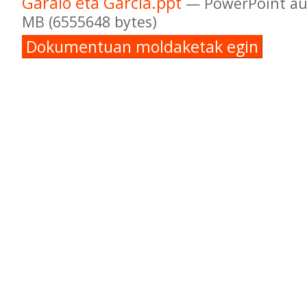
Garaio eta García.ppt
— PowerPoint au
MB (6555648 bytes)
Dokumentuan moldaketak egin