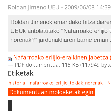
Roldan Jimeno UEU - 2009/06/08 14:39
Roldan Jimenok emandako hitzaldiare
UEUk antolatutako "Nafarroako erlijio t
norenak?" jardunaldiaren barne eman z
Nafarroako erlijio-eraikinen jabetza 
— PDF dokumentua, 115 KB (117949 byte
Etiketak
historia
nafarroako_erlijio_tokiak_norenak
N
Dokumentuan moldaketak egin