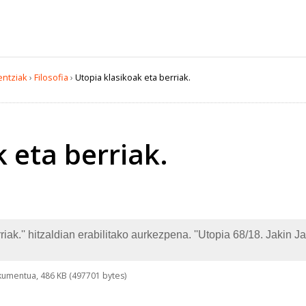
entziak
›
Filosofia
›
Utopia klasikoak eta berriak.
 eta berriak.
iak.'' hitzaldian erabilitako aurkezpena. ''Utopia 68/18. Jakin J
umentua, 486 KB (497701 bytes)