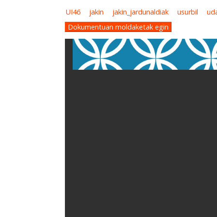
UI46
jakin
jakin_jardunaldiak
usurbil
ud
Dokumentuan moldaketak egin