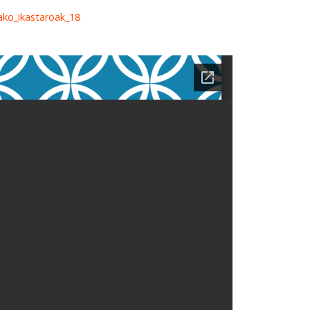
ako_ikastaroak_18