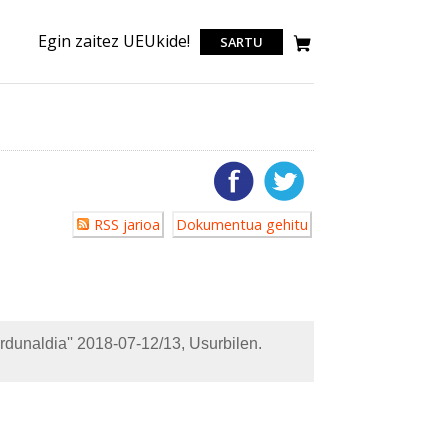
Egin zaitez UEUkide!
SARTU
Erabiltzailearen
RSS jarioa
Dokumentua gehitu
akzioak
ardunaldia'' 2018-07-12/13, Usurbilen.