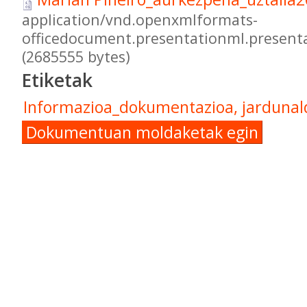
application/vnd.openxmlformats-
officedocument.presentationml.presenta
(2685555 bytes)
Etiketak
Informazioa_dokumentazioa, jardunald
Dokumentuan moldaketak egin