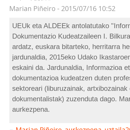
Marian Piñeiro - 2015/07/16 10:52
UEUk eta ALDEEk antolatutako "Infor
Dokumentazio Kudeatzaileen I. Bilkura
ardatz, euskara bitarteko, herritarra he
jardunaldia, 2015eko Udako Ikastaroe
eskaini da. Jardunaldia, Informazioa e
dokumentazioa kudeatzen duten profe
sektoreari (liburuzainak, artxibozainak
dokumentalistak) zuzenduta dago. Mar
aurkezpena.
Marian Piñeiro_aurkezpena_uztaila