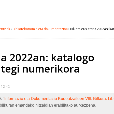
entziak
›
Bibliotekonomia eta dokumentazioa
›
Bilketa.eus ataria 2022an: ka
ia 2022an: katalogo
rutegi numerikora
 12:42
k
"
Informazio eta Dokumentazio Kudeatzaileen VIII. Bilkura: Liburu
 bilkuran emandako hitzaldian erabilitako aurkezpena.