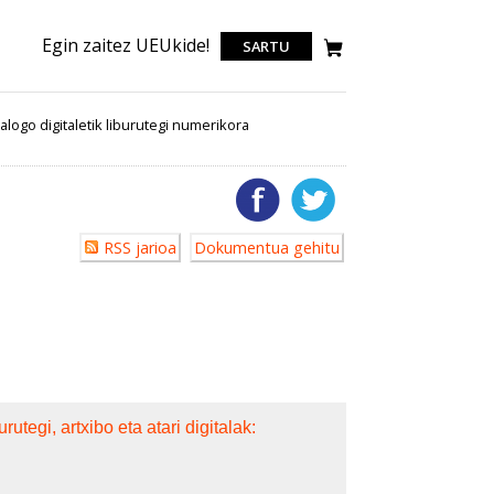
Egin zaitez UEUkide!
SARTU
talogo digitaletik liburutegi numerikora
Erabiltzailearen
RSS jarioa
Dokumentua gehitu
akzioak
tegi, artxibo eta atari digitalak: