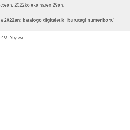
retxean, 2022ko ekainaren 29an.
ia 2022an: katalogo digitaletik liburutegi numerikora
"
408740 bytes)
e