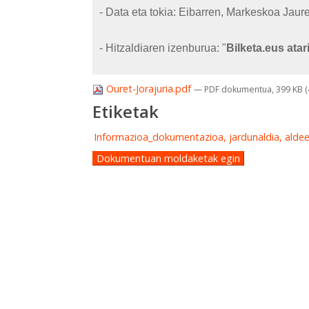
- Data eta tokia: Eibarren, Markeskoa Jau
- Hitzaldiaren izenburua: "
Bilketa.eus atar
Ouret-Jorajuria.pdf
— PDF dokumentua, 399 KB (
Etiketak
Informazioa_dokumentazioa, jardunaldia, alde
Dokumentuan moldaketak egin