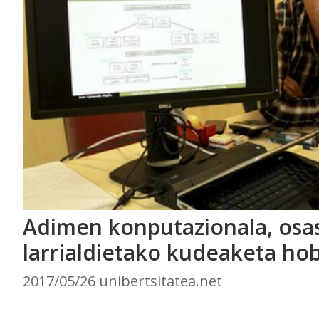
Adimen konputazionala, osa
larrialdietako kudeaketa ho
2017/05/26 unibertsitatea.net