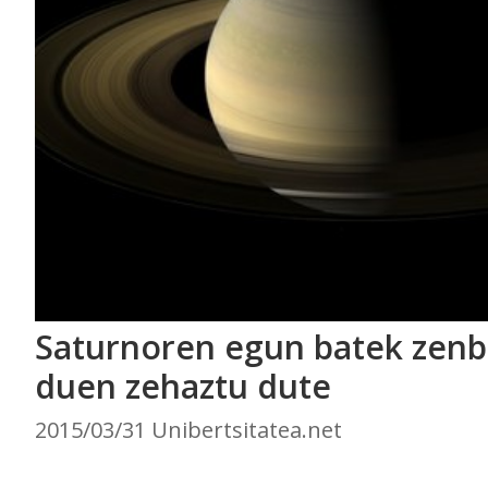
Saturnoren egun batek zenb
duen zehaztu dute
2015/03/31 Unibertsitatea.net