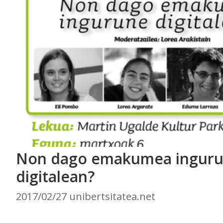
Non dago emakumea ingur
digitalean?
2017/02/27 unibertsitatea.net