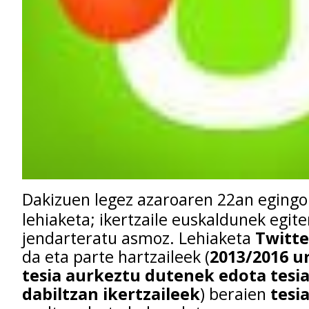
Dakizuen legez azaroaren 22an eging
lehiaketa; ikertzaile euskaldunek egit
jendarteratu asmoz. Lehiaketa
Twitte
da eta parte hartzaileek (
2013/2016 u
tesia aurkeztu dutenek edota tesia
dabiltzan ikertzaileek
) beraien
tesi