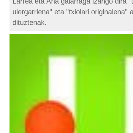
Larrea eta Ana galarraga izango dira "t
ulergarriena" eta "txiolari originalena"
dituztenak.