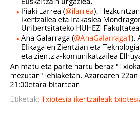
Euskaltzain urgazlea.
Iñaki Larrea (
@ilarrea
). Hezkuntzan
ikertzailea eta irakaslea Mondrago
Unibertsitateko
HUHEZI
Fakultatea
Ana Galarraga (
@
AnaGalarraga1
).
Elikagaien Zientzian eta Teknologia
eta zientzia-komunikatzailea Elhuy
Animatu eta parte hartu beraz "Txioka
mezutan" lehiaketan. Azaroaren 22an 
21:00etara bitartean
Etiketak:
Txiotesia
ikertzaileak
txiotes