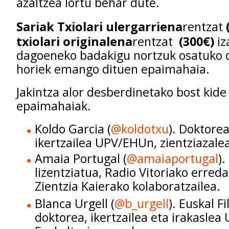
azaltzea lortu behar dute.
Sariak T
xiolari ulergarriena
rentzat
txiolari originalena
rentzat
(300€)
iz
dagoeneko badakigu nortzuk osatuko d
horiek emango dituen epaimahaia.
Jakintza alor desberdinetako bost kide
epaimahaiak.
Koldo Garcia (
@koldotxu
). Doktore
ikertzailea UPV/EHUn, zientziazale
Amaia Portugal (
@amaiaportugal
).
lizentziatua, Radio Vitoriako erreda
Zientzia Kaierako kolaboratzailea.
Blanca Urgell (
@b_urgell
). Euskal F
doktorea, ikertzailea eta irakasle