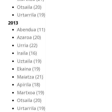
Otsaila
(20)
Urtarrila
(19)
2013
Abendua
(11)
Azaroa
(20)
Urria
(22)
Iraila
(16)
Uztaila
(19)
Ekaina
(19)
Maiatza
(21)
Apirila
(18)
Martxoa
(19)
Otsaila
(20)
Urtarrila
(19)