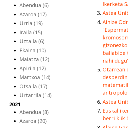
Ikerketa S
Abendua
(6)
Astea Uni
Azaroa
(17)
Ainize Odr
Urria
(19)
"Espermat
Iraila
(15)
kromosomi
Uztaila
(6)
gizonezko
Ekaina
(10)
baliabide
Maiatza
(12)
nahi dugu
Apirila
(12)
Otarrean e
Martxoa
(14)
desberdin
matematik
Otsaila
(17)
antropolog
Urtarrila
(14)
Astea Uni
2021
Euskal ike
Abendua
(8)
berri klik
Azaroa
(20)
Alaine Gar