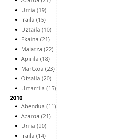
Azaroa
(21)
Urria
(19)
Iraila
(15)
Uztaila
(10)
Ekaina
(21)
Maiatza
(22)
Apirila
(18)
Martxoa
(23)
Otsaila
(20)
Urtarrila
(15)
2010
Abendua
(11)
Azaroa
(21)
Urria
(20)
Iraila
(14)