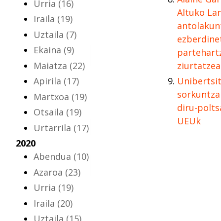
Urria
(16)
Altuko Lan
Iraila
(19)
antolakun
Uztaila
(7)
ezberdine
Ekaina
(9)
partehart
Maiatza
(22)
ziurtatzea
Apirila
(17)
Unibertsi
sorkuntza
Martxoa
(19)
diru-polts
Otsaila
(19)
UEUk
Urtarrila
(17)
2020
Abendua
(10)
Azaroa
(23)
Urria
(19)
Iraila
(20)
Uztaila
(15)