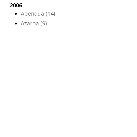
2006
Abendua
(14)
Azaroa
(9)