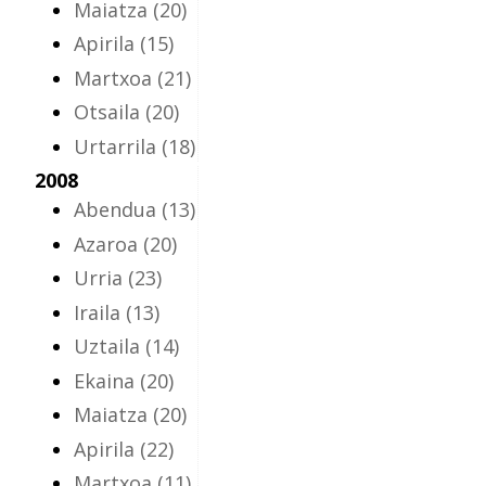
Maiatza
(20)
Apirila
(15)
Martxoa
(21)
Otsaila
(20)
Urtarrila
(18)
2008
Abendua
(13)
Azaroa
(20)
Urria
(23)
Iraila
(13)
Uztaila
(14)
Ekaina
(20)
Maiatza
(20)
Apirila
(22)
Martxoa
(11)