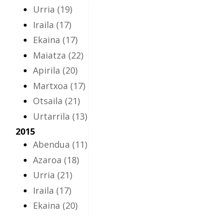
Urria
(19)
Iraila
(17)
Ekaina
(17)
Maiatza
(22)
Apirila
(20)
Martxoa
(17)
Otsaila
(21)
Urtarrila
(13)
2015
Abendua
(11)
Azaroa
(18)
Urria
(21)
Iraila
(17)
Ekaina
(20)