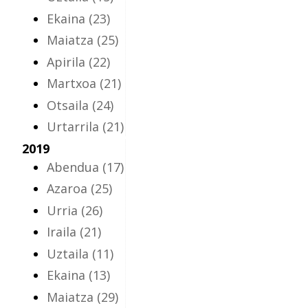
Ekaina
(23)
Maiatza
(25)
Apirila
(22)
Martxoa
(21)
Otsaila
(24)
Urtarrila
(21)
2019
Abendua
(17)
Azaroa
(25)
Urria
(26)
Iraila
(21)
Uztaila
(11)
Ekaina
(13)
Maiatza
(29)