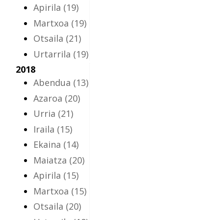
Apirila
(19)
Martxoa
(19)
Otsaila
(21)
Urtarrila
(19)
2018
Abendua
(13)
Azaroa
(20)
Urria
(21)
Iraila
(15)
Ekaina
(14)
Maiatza
(20)
Apirila
(15)
Martxoa
(15)
Otsaila
(20)