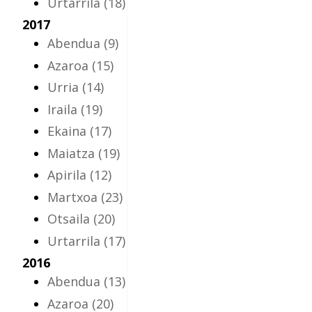
Urtarrila
(18)
2017
Abendua
(9)
Azaroa
(15)
Urria
(14)
Iraila
(19)
Ekaina
(17)
Maiatza
(19)
Apirila
(12)
Martxoa
(23)
Otsaila
(20)
Urtarrila
(17)
2016
Abendua
(13)
Azaroa
(20)