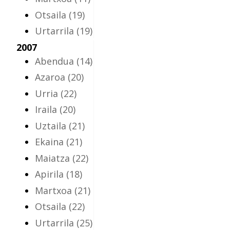
Otsaila
(19)
Urtarrila
(19)
2007
Abendua
(14)
Azaroa
(20)
Urria
(22)
Iraila
(20)
Uztaila
(21)
Ekaina
(21)
Maiatza
(22)
Apirila
(18)
Martxoa
(21)
Otsaila
(22)
Urtarrila
(25)