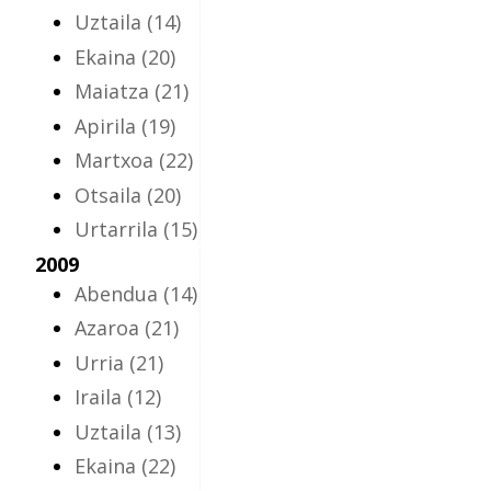
Uztaila
(14)
Ekaina
(20)
Maiatza
(21)
Apirila
(19)
Martxoa
(22)
Otsaila
(20)
Urtarrila
(15)
2009
Abendua
(14)
Azaroa
(21)
Urria
(21)
Iraila
(12)
Uztaila
(13)
Ekaina
(22)