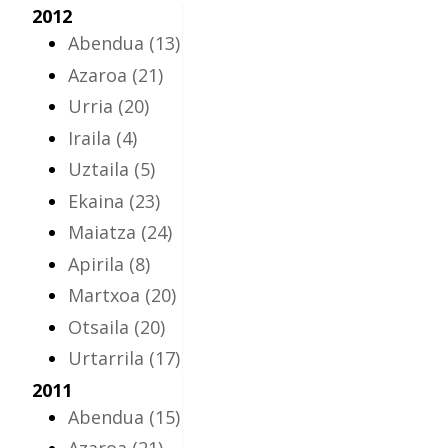
2012
Abendua
(13)
Azaroa
(21)
Urria
(20)
Iraila
(4)
Uztaila
(5)
Ekaina
(23)
Maiatza
(24)
Apirila
(8)
Martxoa
(20)
Otsaila
(20)
Urtarrila
(17)
2011
Abendua
(15)