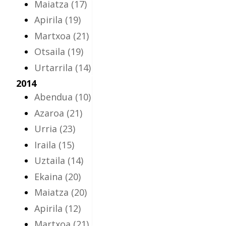
Maiatza
(17)
Apirila
(19)
Martxoa
(21)
Otsaila
(19)
Urtarrila
(14)
2014
Abendua
(10)
Azaroa
(21)
Urria
(23)
Iraila
(15)
Uztaila
(14)
Ekaina
(20)
Maiatza
(20)
Apirila
(12)
Martxoa
(21)