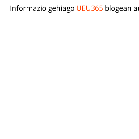
Informazio gehiago
UEU365
blogean a