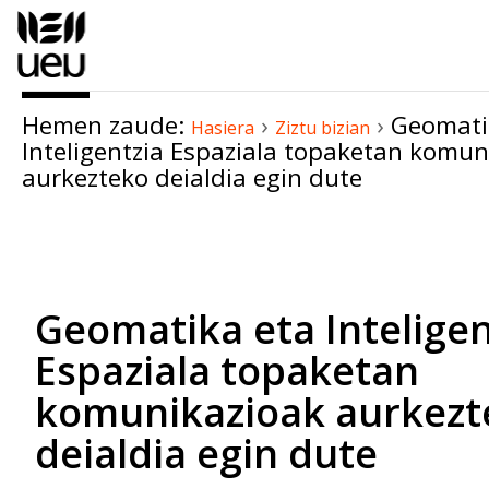
Edukira
salto
egin
|
Hemen zaude:
›
›
Geomati
Salto
Hasiera
Ziztu bizian
Inteligentzia Espaziala topaketan komun
egin
aurkezteko deialdia egin dute
nabigazioara
Dokumentuaren
akzioak
Geomatika eta Inteligen
Espaziala topaketan
komunikazioak aurkezt
deialdia egin dute