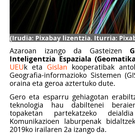
(Irudia: Pixabay lizentzia. Iturria: Pixa
Azaroan izango da Gasteizen
G
Inteligentzia Espaziala (Geomatik
UEU
k eta
Gislan
kooperatibak anto
Geografia-informazioko Sistemen (GI
oraina eta geroa aztertuko dute.
Gero eta esparru gehiagotan erabilt
teknologia hau dabiltenei beraie
topaketan partekatzeko deialdi
Komunikazioen laburpenak bidaltz
2019ko irailaren 2a izango da.