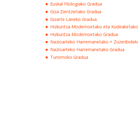
Euskal Filologiako Gradua
Giza Zientzietako Gradua
Gizarte Laneko Gradua
Hizkuntza Modernoetako eta Kudeaketako
Hizkuntza Modernoetako Gradua
Nazioarteko Harremanetako + Zuzenbideko
Nazioarteko Harremanetako Gradua
Turismoko Gradua