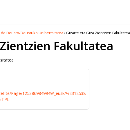
 de Deusto/Deustuko Unibertsitatea
›
Gizarte eta Giza Zientzien Fakultatea
 Zientzien Fakultatea
sitatea
atellite/Page/1253869849949/_eusk/%2312538
esTPL