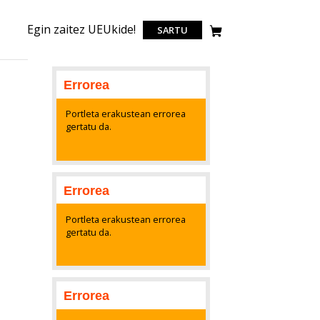
Egin zaitez UEUkide!
SARTU
Errorea
Portleta erakustean errorea
gertatu da.
Errorea
Portleta erakustean errorea
gertatu da.
Errorea