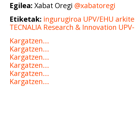
Egilea:
Xabat Oregi
@xabatoregi
Etiketak:
ingurugiroa
UPV/EHU
arkit
TECNALIA Research & Innovation
UPV
Kargatzen...
Kargatzen...
Kargatzen...
Kargatzen...
Kargatzen...
Kargatzen...