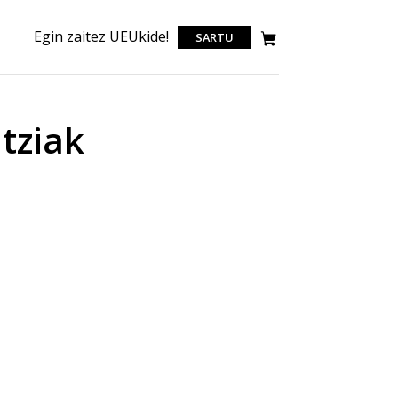
Egin zaitez UEUkide!
SARTU
tziak