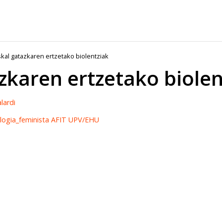
kal gatazkaren ertzetako biolentziak
zkaren ertzetako biolen
lardi
logia_feminista
AFIT
UPV/EHU