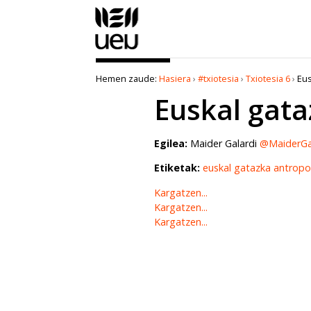
Edukira
salto
egin
|
Salto
Hemen zaude:
Hasiera
›
#txiotesia
›
Txiotesia 6
›
Eus
egin
Euskal gata
nabigazioara
Egilea:
Maider Galardi
@MaiderGa
Etiketak:
euskal gatazka
antropo
Kargatzen...
Kargatzen...
Kargatzen...