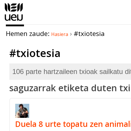
Edukira
salto
egin
|
Hemen zaude:
›
#txiotesia
Salto
Hasiera
egin
#txiotesia
nabigazioara
106 parte hartzaileen txioak sailkatu di
saguzarrak etiketa duten txi
Duela 8 urte topatu zen animali