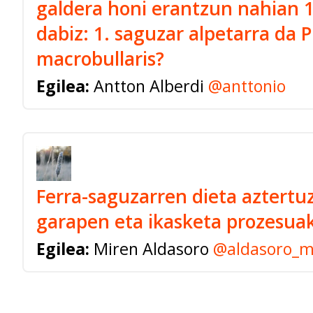
galdera honi erantzun nahian 
dabiz: 1. saguzar alpetarra da P
macrobullaris?
Egilea:
Antton Alberdi
@anttonio
Ferra-saguzarren dieta aztert
garapen eta ikasketa prozesuak
Egilea:
Miren Aldasoro
@aldasoro_m