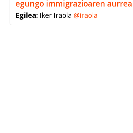
egungo immigrazioaren aurrea
Egilea:
Iker Iraola
@iraola