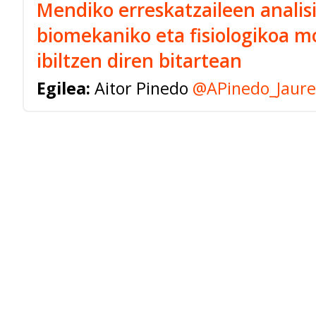
Mendiko erreskatzaileen analis
biomekaniko eta fisiologikoa m
ibiltzen diren bitartean
Egilea:
Aitor Pinedo
@APinedo_Jaure