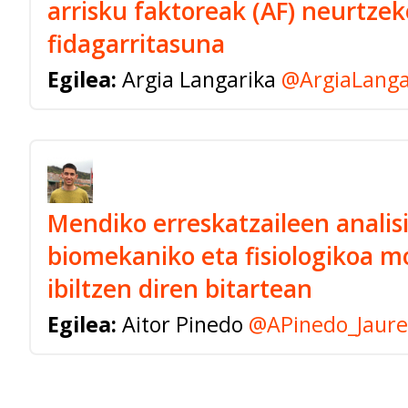
arrisku faktoreak (AF) neurtze
fidagarritasuna
Egilea:
Argia Langarika
@ArgiaLanga
Mendiko erreskatzaileen analis
biomekaniko eta fisiologikoa m
ibiltzen diren bitartean
Egilea:
Aitor Pinedo
@APinedo_Jaure