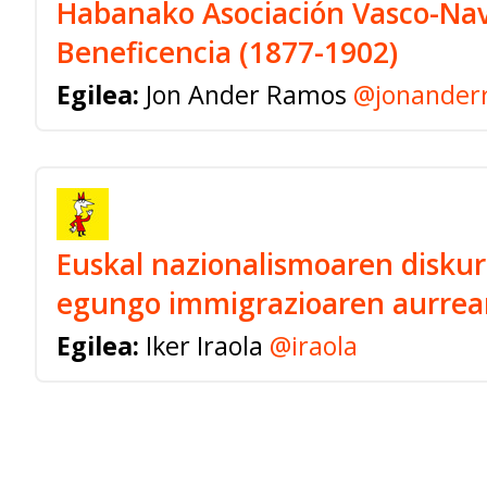
Habanako Asociación Vasco-Nav
Beneficencia (1877-1902)
Egilea:
Jon Ander Ramos
@jonander
Euskal nazionalismoaren diskur
egungo immigrazioaren aurrea
Egilea:
Iker Iraola
@iraola