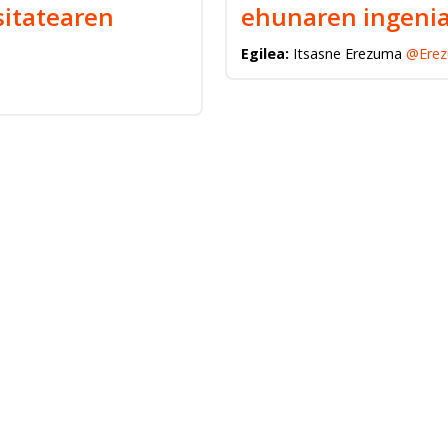
itatearen
ehunaren ingenia
Egilea:
Itsasne Erezuma
@Erez