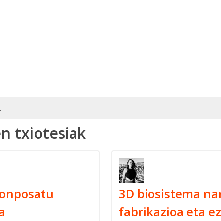
.
n txiotesiak
 konposatu
3D biosistema na
a
fabrikazioa eta e