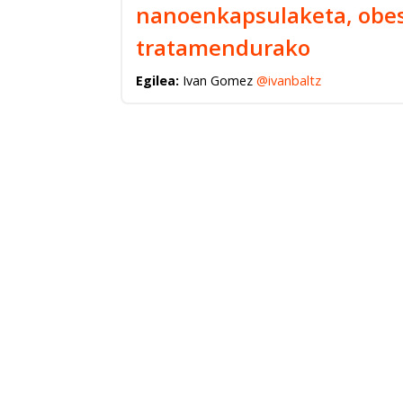
nanoenkapsulaketa, obes
tratamendurako
Egilea:
Ivan Gomez
@ivanbaltz