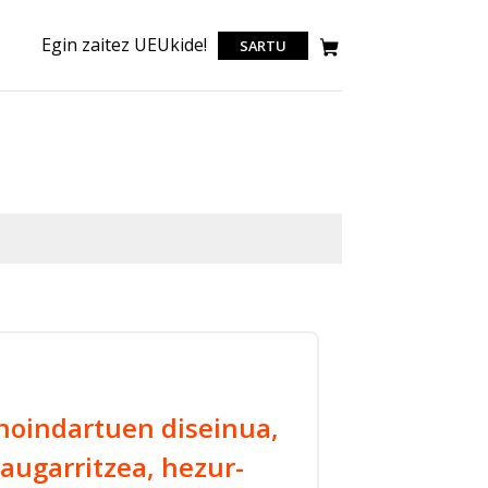
Egin zaitez UEUkide!
SARTU
noindartuen diseinua,
zaugarritzea, hezur-