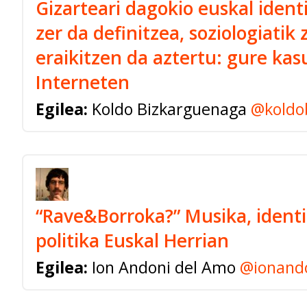
Gizarteari dagokio euskal identi
zer da definitzea, soziologiatik 
eraikitzen da aztertu: gure ka
Interneten
Egilea:
Koldo Bizkarguenaga
@koldo
“Rave&Borroka?” Musika, identi
politika Euskal Herrian
Egilea:
Ion Andoni del Amo
@ionand