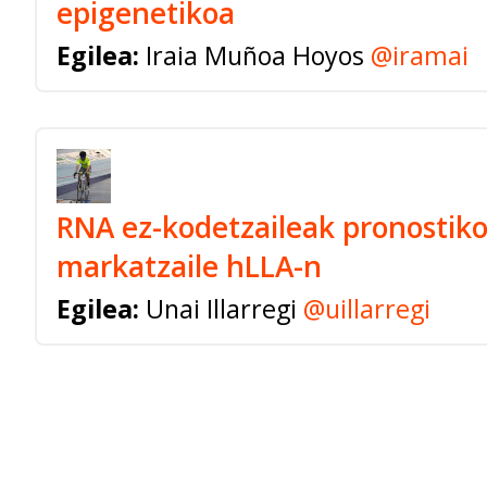
epigenetikoa
Egilea:
Iraia Muñoa Hoyos
@iramai
RNA ez-kodetzaileak pronostiko
markatzaile hLLA-n
Egilea:
Unai Illarregi
@uillarregi