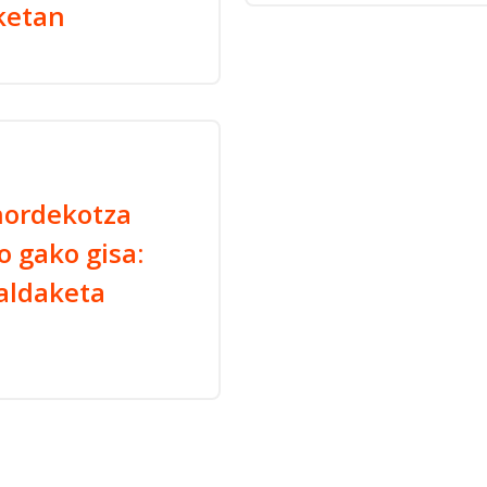
ketan
nordekotza
o gako gisa:
raldaketa