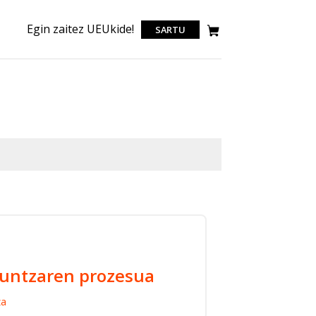
Egin zaitez UEUkide!
SARTU
kuntzaren prozesua
za