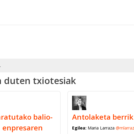
.
a duten txiotesiak
ratutako balio-
Antolaketa berri
 enpresaren
Egilea:
Maria Larraza
@mlarra