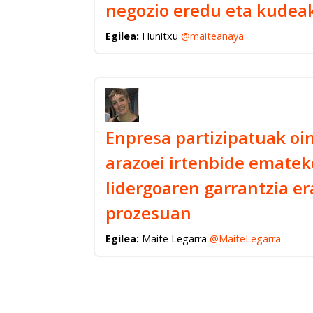
negozio eredu eta kudea
Egilea:
Hunitxu
@maiteanaya
Enpresa partizipatuak oi
arazoei irtenbide ematek
lidergoaren garrantzia e
prozesuan
Egilea:
Maite Legarra
@MaiteLegarra