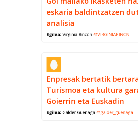
Goi mailako ikasketen na
eskaria baldintzatzen du
analisia
Egilea:
Virginia Rincón
@VIRGINIARINCN
Enpresak bertatik bertara
Turismoa eta kultura gar
Goierrin eta Euskadin
Egilea:
Galder Guenaga
@galder_guenaga