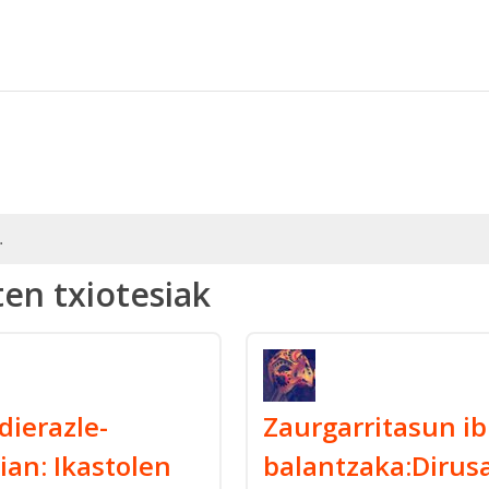
.
en txiotesiak
ierazle-
Zaurgarritasun i
an: Ikastolen
balantzaka:Dirus