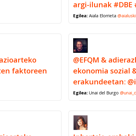
argi-ilunak #DB
Egilea:
Aiala Elorrieta
@aialuski
azioarteko
@EFQM & adieraz
ten faktoreen
ekonomia sozial &
erakundeetan: @i
Egilea:
Unai del Burgo
@unai_d