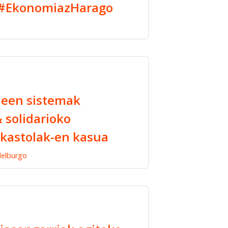
E #EkonomiazHarago
leen sistemak
 solidarioko
kastolak-en kasua
elburgo