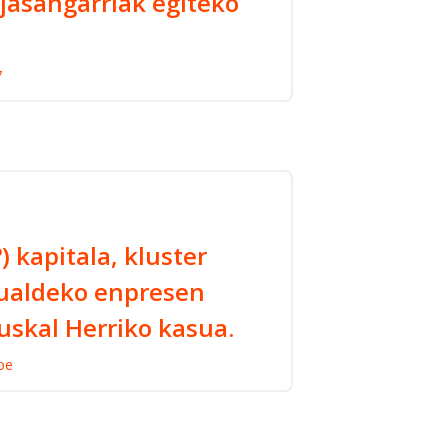
 jasangarriak egiteko
7
) kapitala, kluster
kualdeko enpresen
uskal Herriko kasua.
be