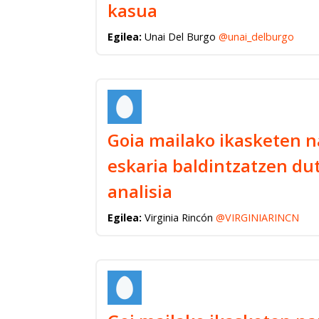
kasua
Egilea:
Unai Del Burgo
@unai_delburgo
Goia mailako ikasketen n
eskaria baldintzatzen du
analisia
Egilea:
Virginia Rincón
@VIRGINIARINCN