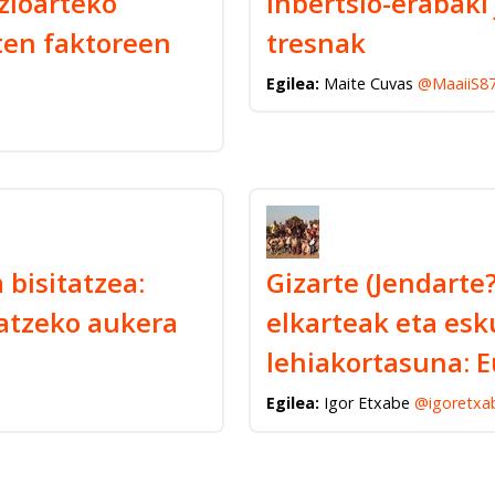
zioarteko
Inbertsio-erabaki
ten faktoreen
tresnak
Egilea:
Maite Cuvas
@MaaiiS8
 bisitatzea:
Gizarte (Jendarte?
atzeko aukera
elkarteak eta es
lehiakortasuna: E
Egilea:
Igor Etxabe
@igoretxa