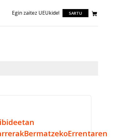
Egin zaitez UEUkide!
SARTU
bibideetan
arrerakBermatzekoErrentaren