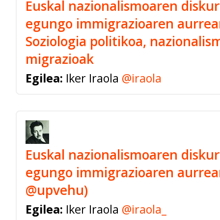
Euskal nazionalismoaren diskur
egungo immigrazioaren aurrea
Soziologia politikoa, nazionalis
migrazioak
Egilea:
Iker Iraola
@iraola
Euskal nazionalismoaren diskur
egungo immigrazioaren aurrea
@upvehu)
Egilea:
Iker Iraola
@iraola_