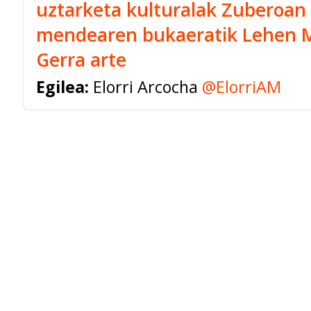
uztarketa kulturalak Zuberoan 
mendearen bukaeratik Lehen
Gerra arte
Egilea:
Elorri Arcocha
@ElorriAM