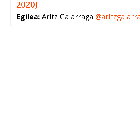
2020)
Egilea:
Aritz Galarraga
@aritzgalarr