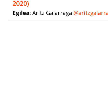
2020)
Egilea:
Aritz Galarraga
@aritzgalarr