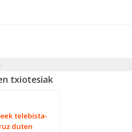
.
en txiotesiak
eek telebista-
ruz duten