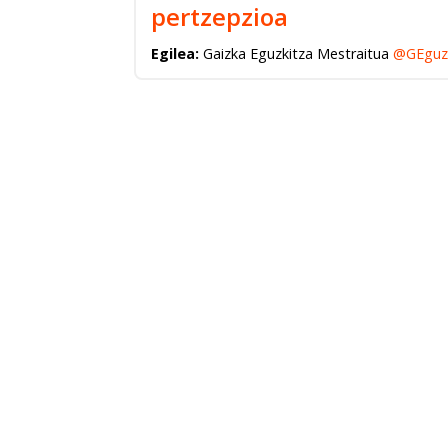
pertzepzioa
Egilea:
Gaizka Eguzkitza Mestraitua
@GEguzk