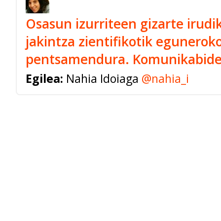
Osasun izurriteen gizarte irud
jakintza zientifikotik egunero
pentsamendura. Komunikabide
Egilea:
Nahia Idoiaga
@nahia_i