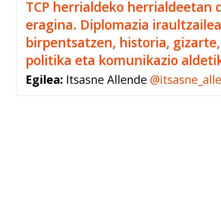
TCP herrialdeko herrialdeetan
eragina. Diplomazia iraultzaile
birpentsatzen, historia, gizarte
politika eta komunikazio aldeti
Egilea:
Itsasne Allende
@itsasne_all