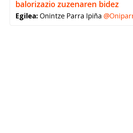
balorizazio zuzenaren bidez
Egilea:
Onintze Parra Ipiña
@Onipar