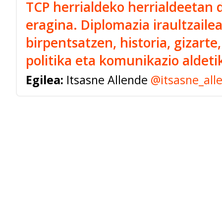
TCP herrialdeko herrialdeetan
eragina. Diplomazia iraultzaile
birpentsatzen, historia, gizarte
politika eta komunikazio aldeti
Egilea:
Itsasne Allende
@itsasne_all