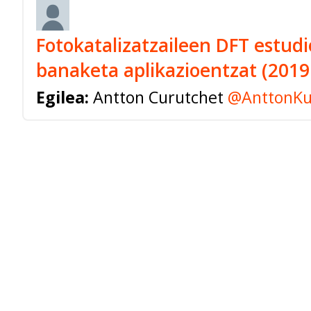
Fotokatalizatzaileen DFT estudi
banaketa aplikazioentzat (201
Egilea:
Antton Curutchet
@AnttonKu