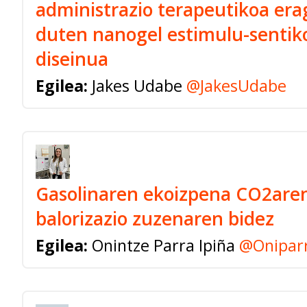
administrazio terapeutikoa era
duten nanogel estimulu-sentik
diseinua
Egilea:
Jakes Udabe
@JakesUdabe
Gasolinaren ekoizpena CO2are
balorizazio zuzenaren bidez
Egilea:
Onintze Parra Ipiña
@Onipar