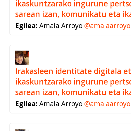
ikaskuntzarako ingurune perts
sarean izan, komunikatu eta ik
Egilea:
Amaia Arroyo
@amaiaarroyo
Irakasleen identitate digitala e
ikaskuntzarako ingurune pertso
sarean izan, komunikatu eta ik
Egilea:
Amaia Arroyo
@amaiaarroyo