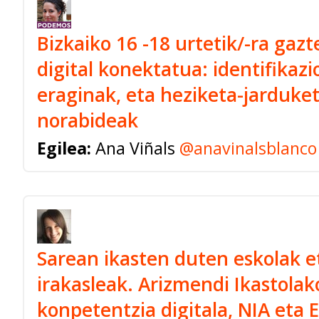
Bizkaiko 16 -18 urtetik/-ra gazt
digital konektatua: identifikazi
eraginak, eta heziketa-jarduke
norabideak
Egilea:
Ana Viñals
@anavinalsblanco
Sarean ikasten duten eskolak e
irakasleak. Arizmendi Ikastolak
konpetentzia digitala, NIA eta 