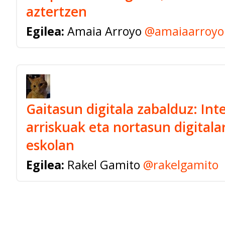
aztertzen
Egilea:
Amaia Arroyo
@amaiaarroyo
Gaitasun digitala zabalduz: Int
arriskuak eta nortasun digitala
eskolan
Egilea:
Rakel Gamito
@rakelgamito